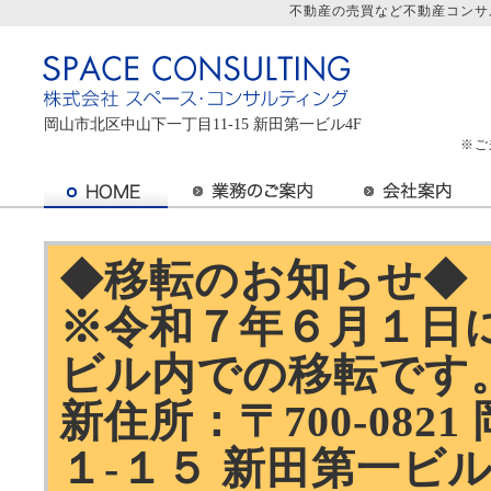
不動産の売買など不動産コンサ
岡山市北区中山下一丁目11-15 新田第一ビル4F
※ご
◆移転のお知らせ◆
※令和７年６月１日
ビル内での移転です
新住所：〒700-08
１-１５ 新田第一ビ